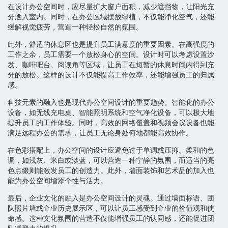
在设计办公空间时，应尽量扩大窗户面积，减少遮挡物，让阳光充
分洒入室内。同时，在办公区域摆放绿植，不仅能净化空气，还能
缓解视觉疲劳，营造一种轻松自然的氛围。
此外，舒适的休息区也是提升员工满意度的重要因素。在高强度的
工作之余，员工需要一个放松身心的空间。设计时可以考虑设置沙
发、咖啡吧台、阅读角等区域，让员工在短暂的休息时间内得到充
分的放松。这样的设计不仅能提高工作效率，还能增强员工的归属
感。
科技元素的融入也是现代办公空间设计的重要趋势。智能化的办公
设备，如无线充电桌、智能照明系统和空气净化设备，可以极大地
提升员工的工作体验。同时，高效的网络覆盖和视频会议设备也能
满足远程办公的需求，让员工无论身处何地都能高效协作。
在色彩搭配上，办公空间的设计应避免过于单调或压抑。柔和的色
调，如浅灰、米白或淡蓝，可以营造一种宁静的氛围，而适当的亮
色点缀则能激发员工的创造力。此外，墙面装饰和艺术品的加入也
能为办公空间增添个性与活力。
最后，企业文化的融入是办公空间设计的灵魂。通过墙面标语、团
队照片墙或企业历史展示区，可以让员工感受到企业的价值观和使
命感。这种文化氛围的营造不仅能增强员工的认同感，还能促进团