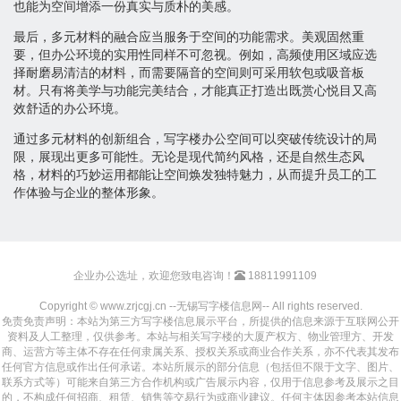
也能为空间增添一份真实与质朴的美感。
最后，多元材料的融合应当服务于空间的功能需求。美观固然重
要，但办公环境的实用性同样不可忽视。例如，高频使用区域应选
择耐磨易清洁的材料，而需要隔音的空间则可采用软包或吸音板
材。只有将美学与功能完美结合，才能真正打造出既赏心悦目又高
效舒适的办公环境。
通过多元材料的创新组合，写字楼办公空间可以突破传统设计的局
限，展现出更多可能性。无论是现代简约风格，还是自然生态风
格，材料的巧妙运用都能让空间焕发独特魅力，从而提升员工的工
作体验与企业的整体形象。
企业办公选址，欢迎您致电咨询！
18811991109
Copyright © www.zrjcgj.cn --无锡写字楼信息网-- All rights reserved.
免责免责声明：本站为第三方写字楼信息展示平台，所提供的信息来源于互联网公开
资料及人工整理，仅供参考。本站与相关写字楼的大厦产权方、物业管理方、开发
商、运营方等主体不存在任何隶属关系、授权关系或商业合作关系，亦不代表其发布
任何官方信息或作出任何承诺。本站所展示的部分信息（包括但不限于文字、图片、
联系方式等）可能来自第三方合作机构或广告展示内容，仅用于信息参考及展示之目
的，不构成任何招商、租赁、销售等交易行为或商业建议。任何主体因参考本站信息