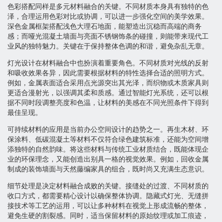
色彩搭配同样是多元材料融合的关键。不同材质本身具有独特的色
泽，合理运用色彩对比或协调，可以进一步强化空间的美学效果。
深色金属框架搭配浅色大理石地面，能塑造出沉稳而高端的商务
感；而哑光混凝土墙面与亮面不锈钢饰条的碰撞，则能带来现代工
业风的独特魅力。关键在于保持整体色调的和谐，避免杂乱无章。
灯光设计在材料融合中也扮演着重要角色。不同材质对光线的反射
和吸收效果各异，因此需要根据材料的特性选择合适的照明方式。
例如，金属表面适合采用点光源突出其光泽，而织物或木质家具则
更适合漫射光，以强调其柔和质感。通过智能灯光系统，还可以根
据不同时段调整亮度和色温，让材料的美感在不同光照条件下得到
最佳呈现。
可持续材料的应用是当前办公空间设计的趋势之一。再生木材、环
保涂料、低碳混凝土等材料不仅符合绿色建筑标准，还能为空间增
添独特的自然韵味。将这些材料与传统工业材质结合，既能体现企
业的环保理念，又能创造出别具一格的视觉效果。例如，回收金属
制成的装饰墙面与天然藤编家具的组合，既时尚又充满生态意识。
细节处理是决定材料融合成败的关键。接缝处的过渡、不同材质的
收口方式，都需要精心设计以确保整体协调。隐藏式灯光、无缝拼
接技术等工艺的运用，可以让多种材料在视觉上形成流畅的整体，
避免生硬的割裂感。同时，适当保留材料的原始纹理或加工痕迹，