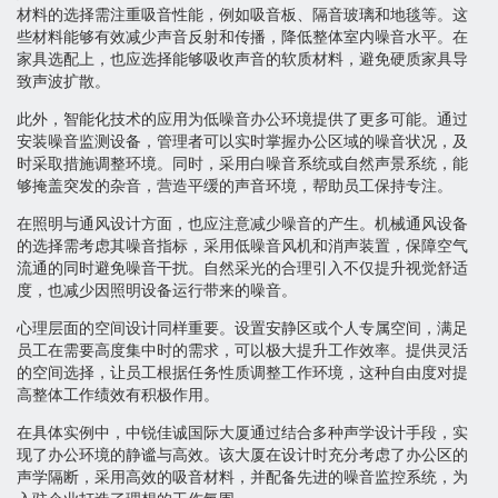
材料的选择需注重吸音性能，例如吸音板、隔音玻璃和地毯等。这
些材料能够有效减少声音反射和传播，降低整体室内噪音水平。在
家具选配上，也应选择能够吸收声音的软质材料，避免硬质家具导
致声波扩散。
此外，智能化技术的应用为低噪音办公环境提供了更多可能。通过
安装噪音监测设备，管理者可以实时掌握办公区域的噪音状况，及
时采取措施调整环境。同时，采用白噪音系统或自然声景系统，能
够掩盖突发的杂音，营造平缓的声音环境，帮助员工保持专注。
在照明与通风设计方面，也应注意减少噪音的产生。机械通风设备
的选择需考虑其噪音指标，采用低噪音风机和消声装置，保障空气
流通的同时避免噪音干扰。自然采光的合理引入不仅提升视觉舒适
度，也减少因照明设备运行带来的噪音。
心理层面的空间设计同样重要。设置安静区或个人专属空间，满足
员工在需要高度集中时的需求，可以极大提升工作效率。提供灵活
的空间选择，让员工根据任务性质调整工作环境，这种自由度对提
高整体工作绩效有积极作用。
在具体实例中，中锐佳诚国际大厦通过结合多种声学设计手段，实
现了办公环境的静谧与高效。该大厦在设计时充分考虑了办公区的
声学隔断，采用高效的吸音材料，并配备先进的噪音监控系统，为