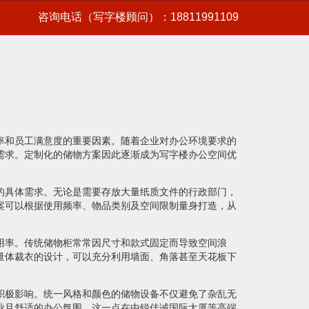
咨询电话（写字楼顾问）：18811991109
率和员工满意度的重要因素。随着企业对办公环境要求的
需求。定制化的储物方案因此逐渐成为写字楼办公空间优
的具体需求。无论是需要存放大量纸质文件的行政部门，
案可以根据使用频率、物品类别及空间限制量身打造，从
用率。传统储物柜常常因尺寸和款式固定而导致空间浪
量体裁衣的设计，可以充分利用墙面、角落甚至天花板下
积极影响。统一风格和颜色的储物设备不仅避免了杂乱无
业且舒适的办公氛围。这一点在中锐佳诚国际大厦等高端