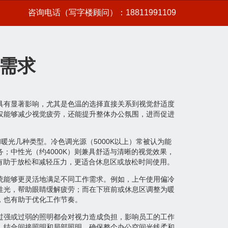
咨询电话（写字楼顾问）：18811991109
需求
具有显著影响，尤其是色温的选择直接关系到视觉舒适度
仅能够减少视觉疲劳，还能提升整体办公氛围，进而促进
暖光几种类型。冷色调光源（5000K以上）常被认为能
；中性光（约4000K）则兼具舒适与清晰的视觉效果，
）有助于放松和减轻压力，更适合休息区或放松时间使用。
统能够更灵活地满足不同工作需求。例如，上午使用偏冷
性光，帮助眼睛缓解疲劳；而在下班前或休息区调整为暖
，也有助于优化工作节奏。
过强或过弱的照明都会对视力造成负担，影响员工的工作
，结合间接照明和局部照明，确保整个办公空间光线柔和